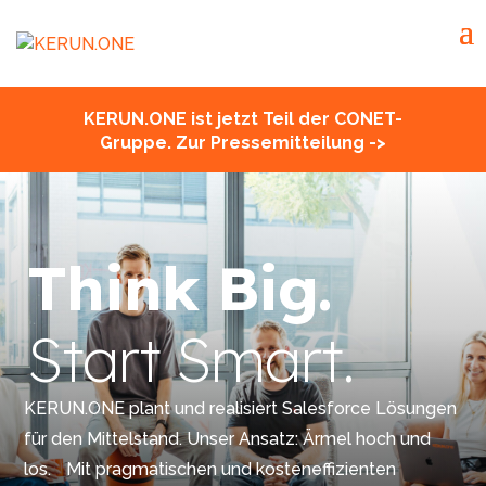
KERUN.ONE ist jetzt Teil der CONET-
Gruppe. Zur Pressemitteilung ->
Think Big.
Start Smart.
KERUN.ONE plant und realisiert Salesforce Lösungen
für den Mittelstand. Unser Ansatz: Ärmel hoch und
los. Mit pragmatischen und kosteneffizienten